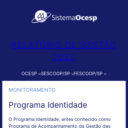
Pular
para
o
conteúdo
RELATÓRIO DE GESTÃO
2022
OCESP
SESCOOP/SP
FESCOOP/SP
MONITORAMENTO
Programa Identidade
O Programa Identidade, antes conhecido como
Programa de Acompanhamento da Gestão das